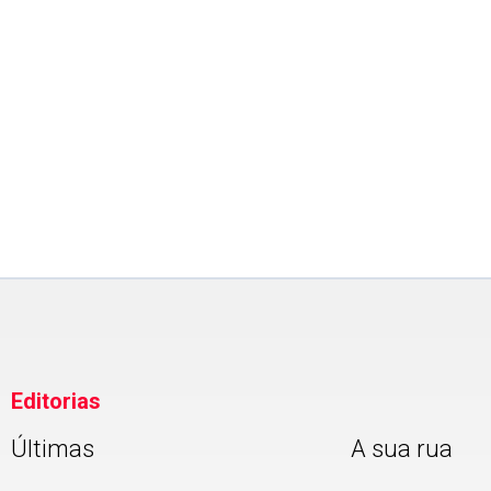
EDUCAÇÃO
Prouni 2026: divulgado resul
de nova chamada para o 2º
semestre
Editorias
Últimas
A sua rua