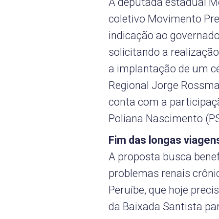
A deputada estadual M
coletivo Movimento Pr
indicação ao governador
solicitando a realizaçã
a implantação de um ce
Regional Jorge Rossma
conta com a participaç
Poliana Nascimento (PS
Fim das longas viagen
A proposta busca benef
problemas renais crôn
Peruíbe, que hoje preci
da Baixada Santista pa