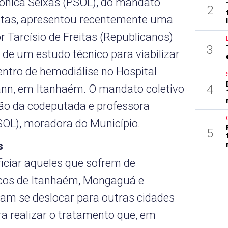
onica Seixas (PSOL), do mandato
2
etas, apresentou recentemente uma
 Tarcísio de Freitas (Republicanos)
3
o de um estudo técnico para viabilizar
ntro de hemodiálise no Hospital
4
nn, em Itanhaém. O mandato coletivo
ão da codeputada e professora
OL), moradora do Município.
5
s
iciar aqueles que sofrem de
icos de Itanhaém, Mongaguá e
sam se deslocar para outras cidades
ra realizar o tratamento que, em