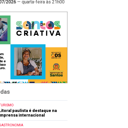
07/2026
— quarta-feira às 21h00
idas
TURISMO
Litoral paulista é destaque na
imprensa internacional
GASTRONOMIA