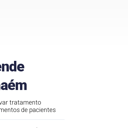
ende
nhaém
evar tratamento
amentos de pacientes