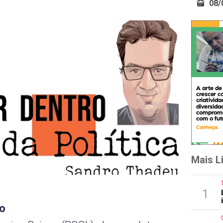
08/
Mais L
1
to