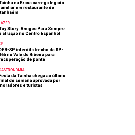
Tainha na Brasa carrega legado
familiar em restaurante de
Itanhaém
LAZER
Toy Story: Amigos Para Sempre
é atração no Centro Espanhol
SP
DER-SP interdita trecho da SP-
165 no Vale do Ribeira para
recuperação de ponte
GASTRONOMIA
Festa da Tainha chega ao último
final de semana aprovada por
moradores e turistas