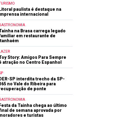
TURISMO
Litoral paulista é destaque na
imprensa internacional
GASTRONOMIA
Tainha na Brasa carrega legado
familiar em restaurante de
Itanhaém
LAZER
Toy Story: Amigos Para Sempre
é atração no Centro Espanhol
SP
DER-SP interdita trecho da SP-
165 no Vale do Ribeira para
recuperação de ponte
GASTRONOMIA
Festa da Tainha chega ao último
final de semana aprovada por
moradores e turistas