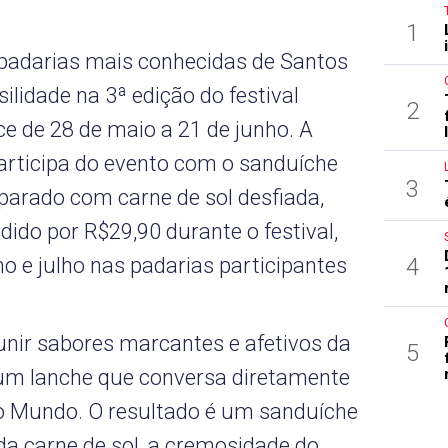
1
padarias mais conhecidas de Santos
lidade na 3ª edição do festival
2
e de 28 de maio a 21 de junho. A
participa do evento com o sanduíche
3
reparado com carne de sol desfiada,
dido por R$29,90 durante o festival,
4
o e julho nas padarias participantes
unir sabores marcantes e afetivos da
5
m um lanche que conversa diretamente
o Mundo. O resultado é um sanduíche
da carne de sol, a cremosidade do