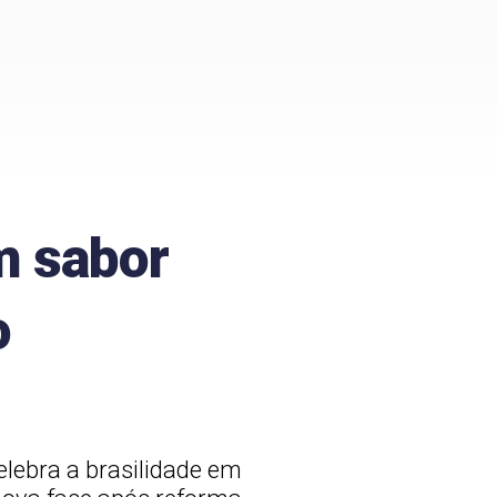
m sabor
o
elebra a brasilidade em