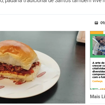
; padaria tradicional de Santos também vive 
09
Mais L