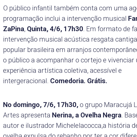
O público infantil também conta com uma age
programação inclui a intervenção musical
Fa
ZaPina
,
Quinta, 4/6, 17h30
. Em formato de fa
intervenção musical acústica resgata cantiga
popular brasileira em arranjos contemporâne
o público a acompanhar o cortejo e vivencia
experiência artística coletiva, acessível e
intergeracional.
Comedoria. Grátis.
No domingo, 7/6, 17h30,
o grupo Maracujá L
Artes
apresenta
Nerina, a Ovelha Negra
. Bas
autor e ilustrador MicheleIacocca,a história 
ovelha expulsa do rebanho por ter a cor difer