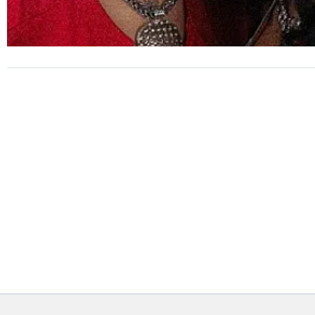
SESC SANTOS
Tasha e Tracie e Tribo de Jah
estão entre os destaques de
agosto no Sesc Santos