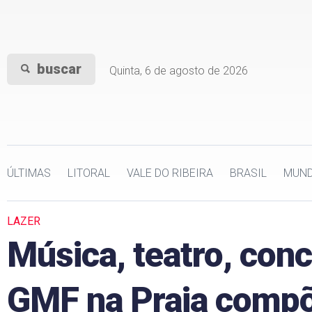
buscar
Quinta, 6 de agosto de 2026
ÚLTIMAS
LITORAL
VALE DO RIBEIRA
BRASIL
MUN
LAZER
Música, teatro, conc
GMF na Praia comp