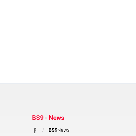
BS9 - News
/
BS9
News