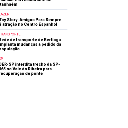
Itanhaém
LAZER
Toy Story: Amigos Para Sempre
é atração no Centro Espanhol
TRANSPORTE
Rede de transporte de Bertioga
implanta mudanças a pedido da
população
SP
DER-SP interdita trecho da SP-
165 no Vale do Ribeira para
recuperação de ponte