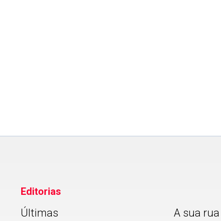
EDUCAÇÃO
9º Concurso de Vídeos da 
mobiliza alunos sobre
conscientização no trânsit
Editorias
Últimas
A sua rua