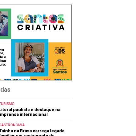
idas
TURISMO
Litoral paulista é destaque na
imprensa internacional
GASTRONOMIA
Tainha na Brasa carrega legado
familiar em restaurante de