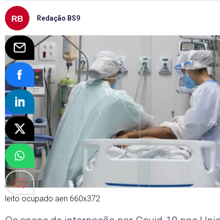
Redação BS9
leito ocupado aen 660x372