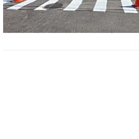
TRÂNSITO
São Vicente amplia sinalizaç
viária na Avenida Senador
Salgado Filho