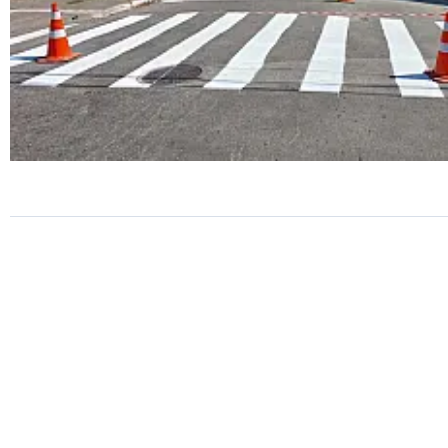
TRÂNSITO
São Vicente amplia sinalizaç
viária na Avenida Senador
Salgado Filho