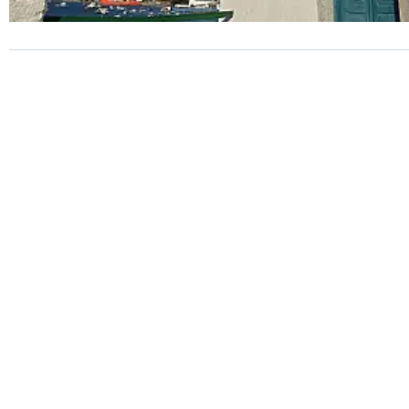
HISTÓRIA
Programação do "Mês do
Patrimônio" começa nesta se
feira (7) em Guarujá