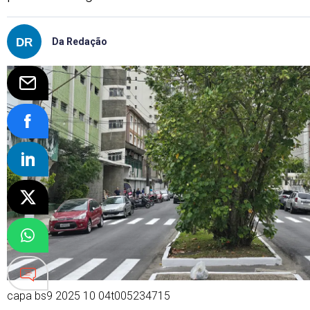
Da Redação
capa bs9 2025 10 04t005234715