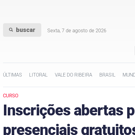
buscar
Sexta, 7 de agosto de 2026
ÚLTIMAS
LITORAL
VALE DO RIBEIRA
BRASIL
MUN
CURSO
Inscrições abertas 
presenciais gratui