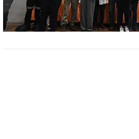
EDUCAÇÃO
9º Concurso de Vídeos da Se
mobiliza alunos sobre
conscientização no trânsito