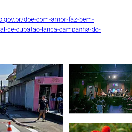
p.gov.br/doe-com-amor-faz-bem-
ial-de-cubatao-lanca-campanha-do-