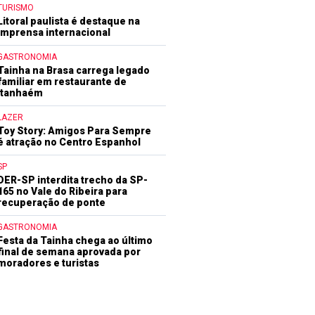
TURISMO
Litoral paulista é destaque na
imprensa internacional
GASTRONOMIA
Tainha na Brasa carrega legado
familiar em restaurante de
Itanhaém
LAZER
Toy Story: Amigos Para Sempre
é atração no Centro Espanhol
SP
DER-SP interdita trecho da SP-
165 no Vale do Ribeira para
recuperação de ponte
GASTRONOMIA
Festa da Tainha chega ao último
final de semana aprovada por
moradores e turistas