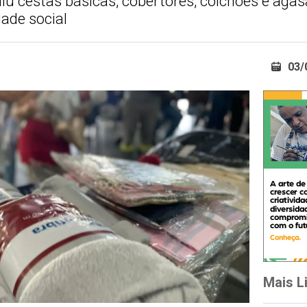
uiu cestas básicas, cobertores, colchões e aga
dade social
03/
Mais L