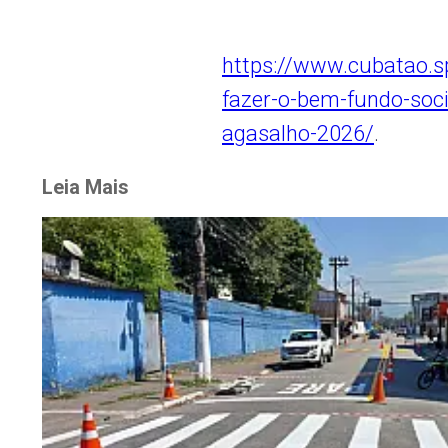
https://www.cubatao.s
fazer-o-bem-fundo-soc
agasalho-2026/
.
Leia Mais