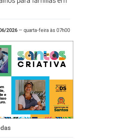
salhos para famílias em
06/2026
— quarta-feira às 07h00
idas