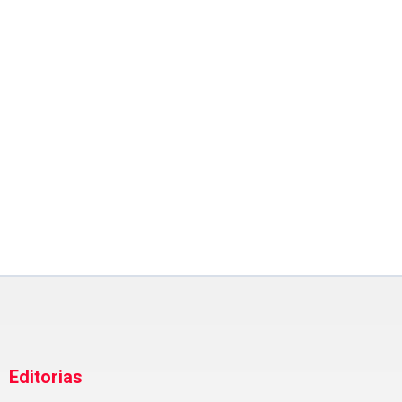
SEGURANÇA
Guarda Ambiental de PG real
mais de 30 flagrantes no
primeiro semestre de 2026
Editorias