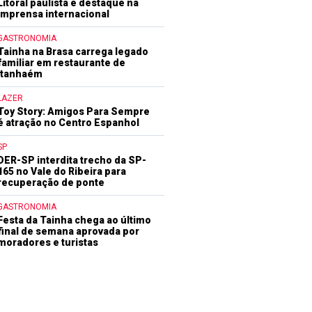
Litoral paulista é destaque na
imprensa internacional
GASTRONOMIA
Tainha na Brasa carrega legado
familiar em restaurante de
Itanhaém
LAZER
Toy Story: Amigos Para Sempre
é atração no Centro Espanhol
SP
DER-SP interdita trecho da SP-
165 no Vale do Ribeira para
recuperação de ponte
GASTRONOMIA
Festa da Tainha chega ao último
final de semana aprovada por
moradores e turistas