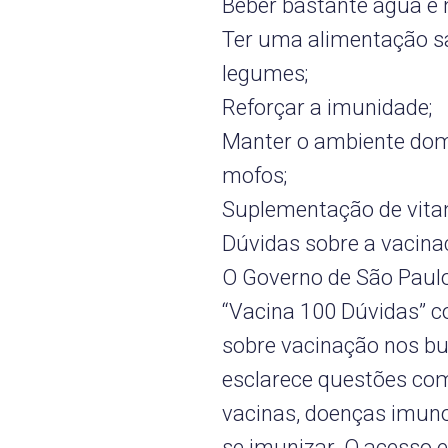
Beber bastante água e 
Ter uma alimentação sa
legumes;
Reforçar a imunidade;
Manter o ambiente domic
mofos;
Suplementação de vitam
Dúvidas sobre a vacina
O Governo de São Paulo,
“Vacina 100 Dúvidas” 
sobre vacinação nos bu
esclarece questões como
vacinas, doenças imuno
se imunizar. O acesso es