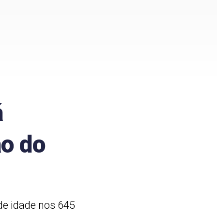
á
ão do
de idade nos 645