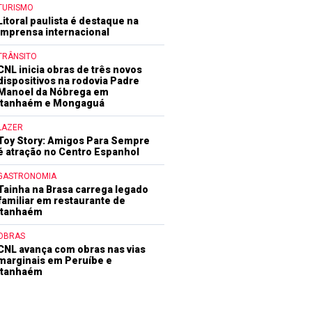
TURISMO
Litoral paulista é destaque na
imprensa internacional
TRÂNSITO
CNL inicia obras de três novos
dispositivos na rodovia Padre
Manoel da Nóbrega em
Itanhaém e Mongaguá
LAZER
Toy Story: Amigos Para Sempre
é atração no Centro Espanhol
GASTRONOMIA
Tainha na Brasa carrega legado
familiar em restaurante de
Itanhaém
OBRAS
CNL avança com obras nas vias
marginais em Peruíbe e
Itanhaém