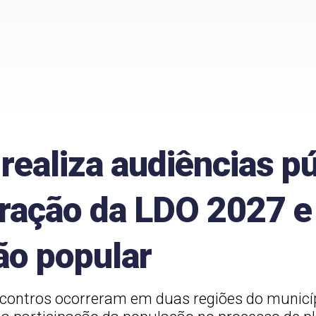
 realiza audiências p
oração da LDO 2027 e
ão popular
ncontros ocorreram em duas regiões do municípi