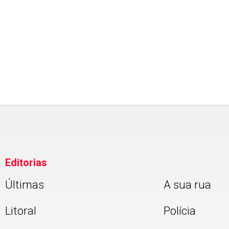
MEIO AMBIENTE
Ciclone bomba continua no S
Sudeste do país
Editorias
Últimas
A sua rua
Litoral
Polícia