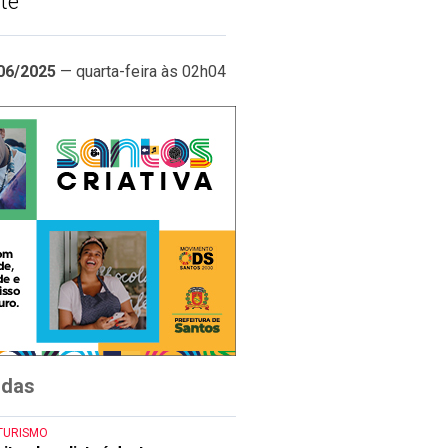
te
06/2025
— quarta-feira às 02h04
idas
TURISMO