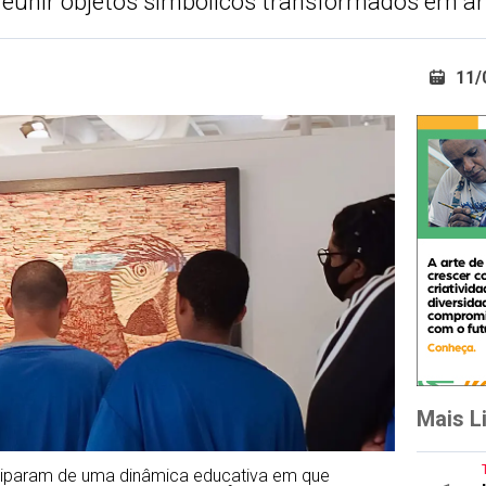
 reunir objetos simbólicos transformados em ar
11/
Mais L
ticiparam de uma dinâmica educativa em que