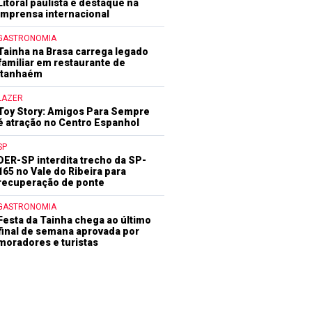
Litoral paulista é destaque na
imprensa internacional
GASTRONOMIA
Tainha na Brasa carrega legado
familiar em restaurante de
Itanhaém
LAZER
Toy Story: Amigos Para Sempre
é atração no Centro Espanhol
SP
DER-SP interdita trecho da SP-
165 no Vale do Ribeira para
recuperação de ponte
GASTRONOMIA
Festa da Tainha chega ao último
final de semana aprovada por
moradores e turistas