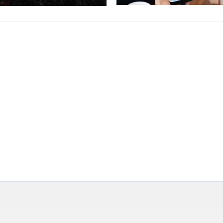
Jah
de