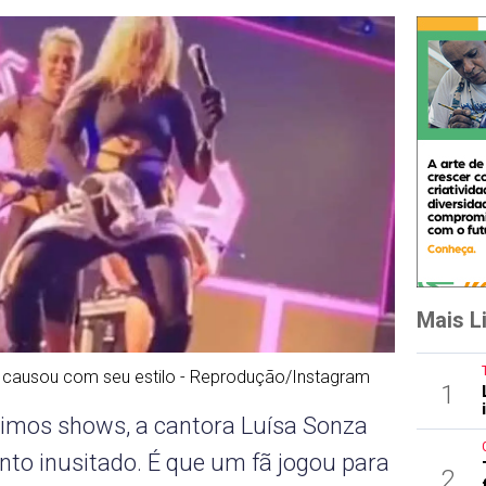
Mais L
ra causou com seu estilo - Reprodução/Instagram
1
imos shows, a cantora Luísa Sonza
to inusitado. É que um fã jogou para
2