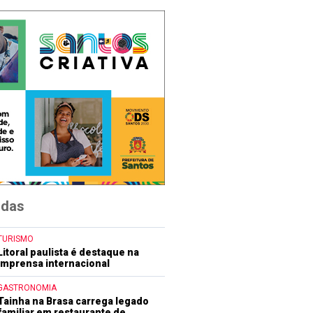
idas
TURISMO
Litoral paulista é destaque na
imprensa internacional
GASTRONOMIA
Tainha na Brasa carrega legado
familiar em restaurante de