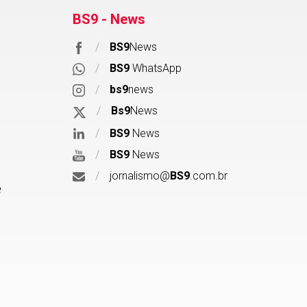
BS9 - News
/
BS9
News
/
BS9
WhatsApp
/
bs9
news
/
Bs9
News
/
BS9
News
/
BS9
News
/
jornalismo@
BS9
.com.br
e