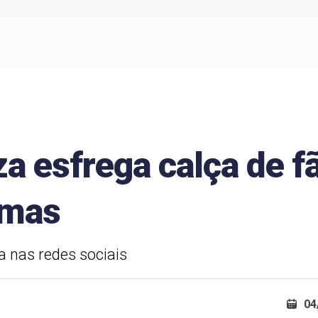
a esfrega calça de f
imas
a nas redes sociais
04