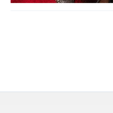
SESC SANTOS
Tasha e Tracie e Tribo de 
estão entre os destaques 
agosto no Sesc Santos