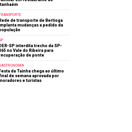
Itanhaém
TRANSPORTE
Rede de transporte de Bertioga
implanta mudanças a pedido da
população
SP
DER-SP interdita trecho da SP-
165 no Vale do Ribeira para
recuperação de ponte
GASTRONOMIA
Festa da Tainha chega ao último
final de semana aprovada por
moradores e turistas