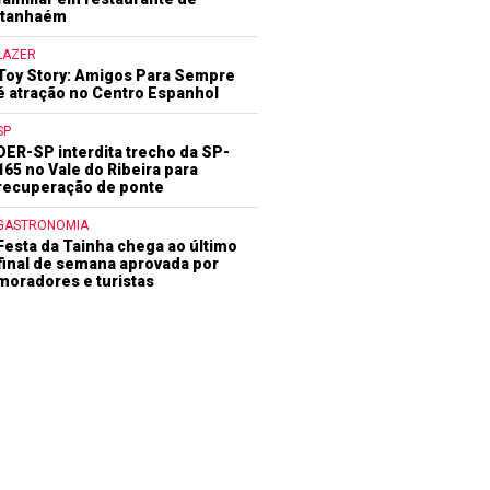
Itanhaém
LAZER
Toy Story: Amigos Para Sempre
é atração no Centro Espanhol
SP
DER-SP interdita trecho da SP-
165 no Vale do Ribeira para
recuperação de ponte
GASTRONOMIA
Festa da Tainha chega ao último
final de semana aprovada por
moradores e turistas