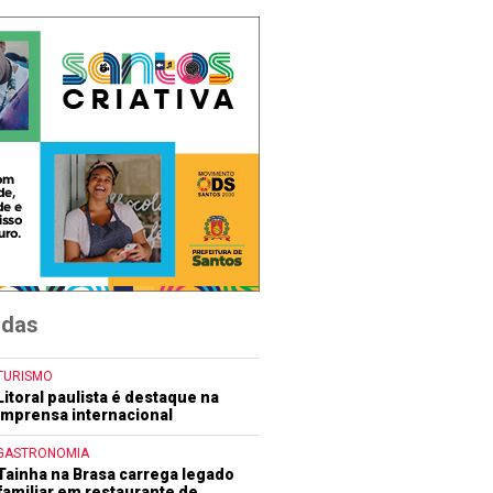
idas
TURISMO
Litoral paulista é destaque na
imprensa internacional
GASTRONOMIA
Tainha na Brasa carrega legado
familiar em restaurante de