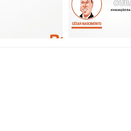
ovação
eito