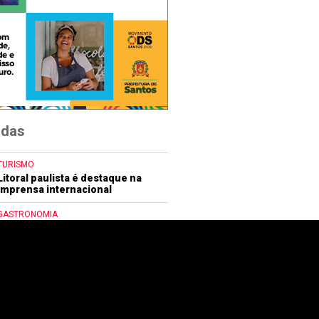
idas
TURISMO
Litoral paulista é destaque na
imprensa internacional
GASTRONOMIA
Tainha na Brasa carrega legado
familiar em restaurante de
Itanhaém
LAZER
Toy Story: Amigos Para Sempre
é atração no Centro Espanhol