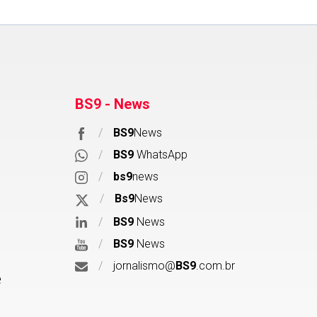
BS9 - News
/
BS9
News
/
BS9
WhatsApp
/
bs9
news
/
Bs9
News
/
BS9
News
/
BS9
News
/
jornalismo@
BS9
.com.br
e