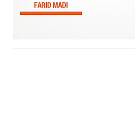
PESQUISA BADRA
Curva de tendência da apr
versus reprovação do pref
Farid Madi, do Guarujá.