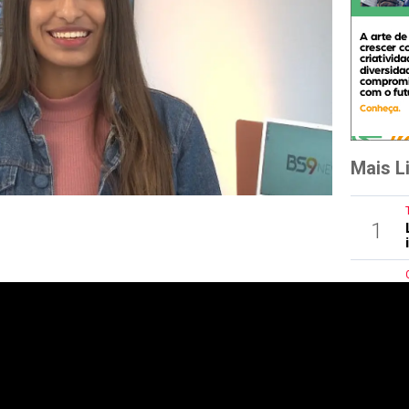
Mais L
1
2
3