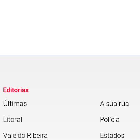
PESQUISA BADRA
Curva de tendência da aprov
versus reprovação do prefeit
Farid Madi, do Guarujá.
Editorias
Últimas
A sua rua
Litoral
Polícia
Vale do Ribeira
Estados