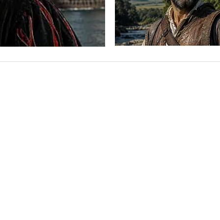
r
o em