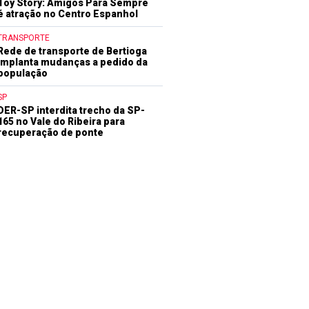
Toy Story: Amigos Para Sempre
é atração no Centro Espanhol
TRANSPORTE
Rede de transporte de Bertioga
implanta mudanças a pedido da
população
SP
DER-SP interdita trecho da SP-
165 no Vale do Ribeira para
recuperação de ponte