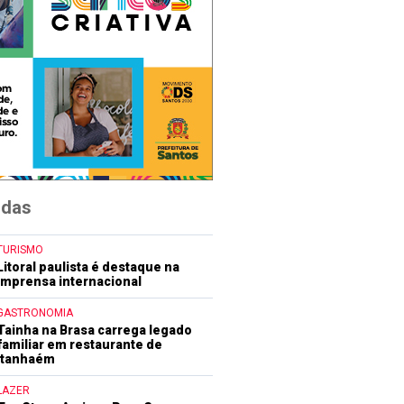
idas
TURISMO
Litoral paulista é destaque na
imprensa internacional
GASTRONOMIA
Tainha na Brasa carrega legado
familiar em restaurante de
Itanhaém
LAZER