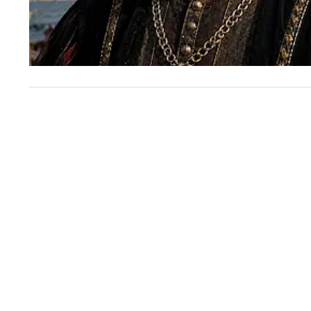
A SUA RUA
Vasco da Gama: navegado
português é homenagead
cidades de todo o Brasil