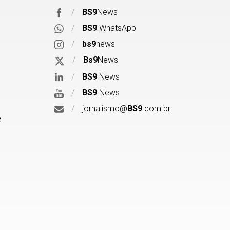
/
BS9
News
/
BS9
WhatsApp
/
bs9
news
/
Bs9
News
/
BS9
News
/
BS9
News
/
jornalismo@
BS9
.com.br
e