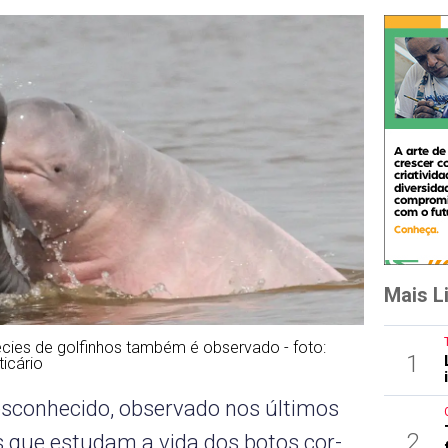
Mais L
ies de golfinhos também é observado - foto:
1
icário
conhecido, observado nos últimos
2
 que estudam a vida dos botos cor-