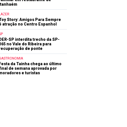
Itanhaém
LAZER
Toy Story: Amigos Para Sempre
é atração no Centro Espanhol
SP
DER-SP interdita trecho da SP-
165 no Vale do Ribeira para
recuperação de ponte
GASTRONOMIA
Festa da Tainha chega ao último
final de semana aprovada por
moradores e turistas