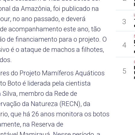
ional da Amazônia, foi publicado na
viour, no ano passado, e deverá
3
o de acompanhamento este ano, tão
ão de financiamento para o projeto. O
4
o é o ataque de machos a filhotes,
dos.
5
res do Projeto Mamíferos Aquáticos
o Boto é liderada pela cientista
da Silva, membro da Rede de
ervação da Natureza (RECN), da
io, que há 26 anos monitora os botos
amente, na Reserva de
ntável Mamirauá. Nesse período, a