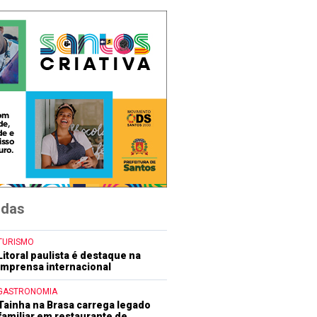
idas
TURISMO
Litoral paulista é destaque na
imprensa internacional
GASTRONOMIA
Tainha na Brasa carrega legado
familiar em restaurante de