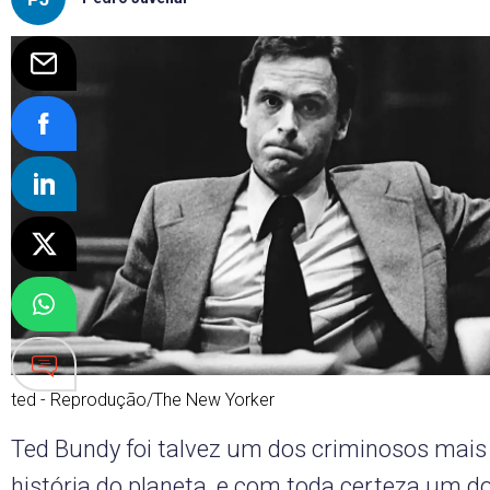
ted - Reprodução/The New Yorker
Ted Bundy foi talvez um dos criminosos mais
história do planeta, e com toda certeza um d