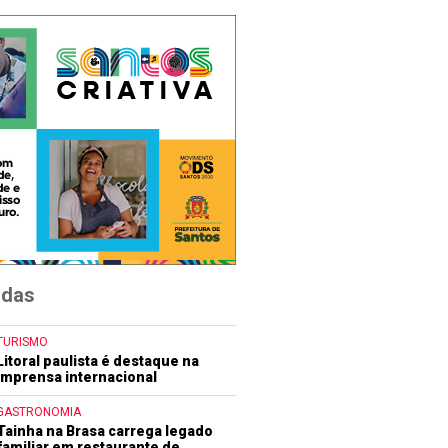
idas
TURISMO
Litoral paulista é destaque na
imprensa internacional
GASTRONOMIA
Tainha na Brasa carrega legado
familiar em restaurante de