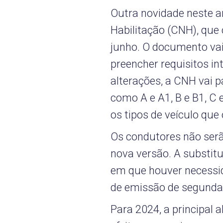
Outra novidade neste a
Habilitação (CNH), que 
junho. O documento va
preencher requisitos in
alterações, a CNH vai p
como A e A1, B e B1, C 
os tipos de veículo que 
Os condutores não serã
nova versão. A substit
em que houver necessi
de emissão de segunda 
Para 2024, a principal 