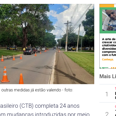
Mais L
outras medidas já estão valendo - foto:
1
rasileiro (CTB) completa 24 anos
2
com mudanças introduzidas por meio