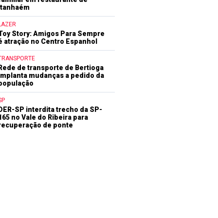
Itanhaém
LAZER
Toy Story: Amigos Para Sempre
é atração no Centro Espanhol
TRANSPORTE
Rede de transporte de Bertioga
implanta mudanças a pedido da
população
SP
DER-SP interdita trecho da SP-
165 no Vale do Ribeira para
recuperação de ponte