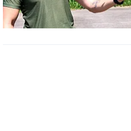
SEGURANÇA
Guarda Ambiental de PG real
mais de 30 flagrantes no
primeiro semestre de 2026