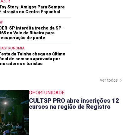
LAZER
Toy Story: Amigos Para Sempre
é atração no Centro Espanhol
SP
DER-SP interdita trecho da SP-
165 no Vale do Ribeira para
recuperação de ponte
GASTRONOMIA
Festa da Tainha chega ao último
final de semana aprovada por
moradores e turistas
ver todos
OPORTUNIDADE
CULTSP PRO abre inscrições 12
cursos na região de Registro