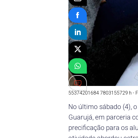
55374201684 7803155729 h - Fo
No último sábado (4), o
Guarujá, em parceria c
precificação para os al