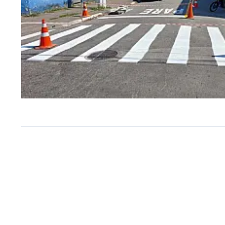
TRÂNSITO
São Vicente amplia sinaliz
viária na Avenida Senador