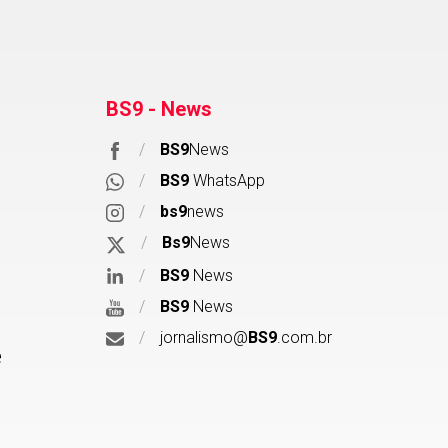
BS9 - News
/
BS9
News
/
BS9
WhatsApp
/
bs9
news
/
Bs9
News
/
BS9
News
/
BS9
News
/
jornalismo@
BS9
.com.br
e