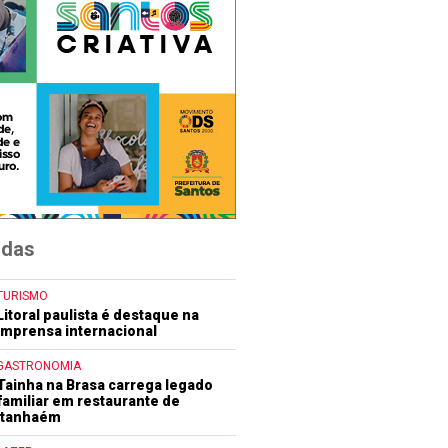
idas
TURISMO
Litoral paulista é destaque na
imprensa internacional
GASTRONOMIA
Tainha na Brasa carrega legado
familiar em restaurante de
Itanhaém