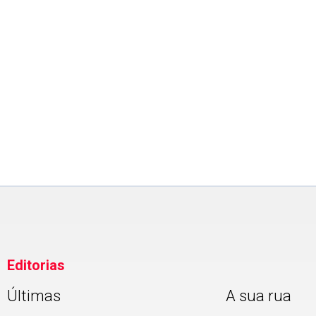
SEGURANÇA
Guarda Ambiental de PG real
mais de 30 flagrantes no
primeiro semestre de 2026
Editorias
Últimas
A sua rua