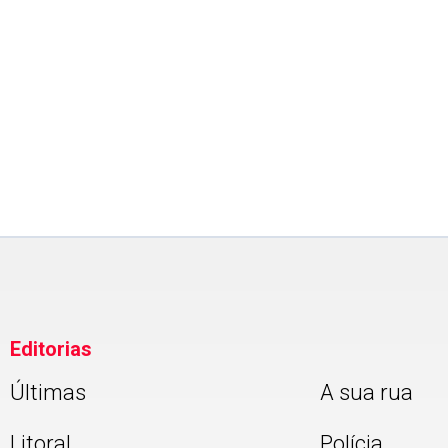
BAIXADA SANTISTA
CULTSP PRO abre inscrições
para 12 cursos gratuitos na
Baixada Santista
Editorias
Últimas
A sua rua
Litoral
Polícia