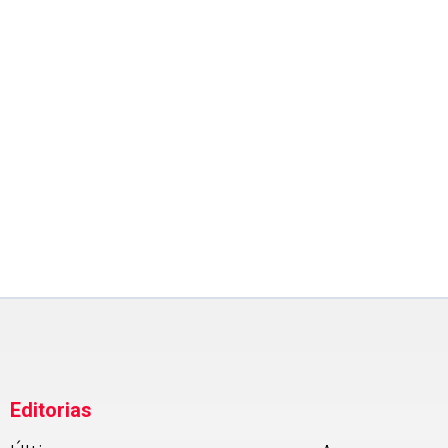
ENTREVISTA DE DOMINGO
Fernando Russell: hambúrgu
cultura nerd são a especiali
da casa
Editorias