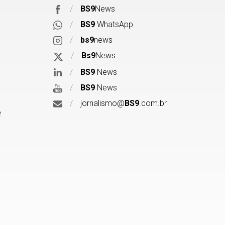
/
BS9
News
/
BS9
WhatsApp
/
bs9
news
/
Bs9
News
/
BS9
News
/
BS9
News
/
jornalismo@
BS9
.com.br
e