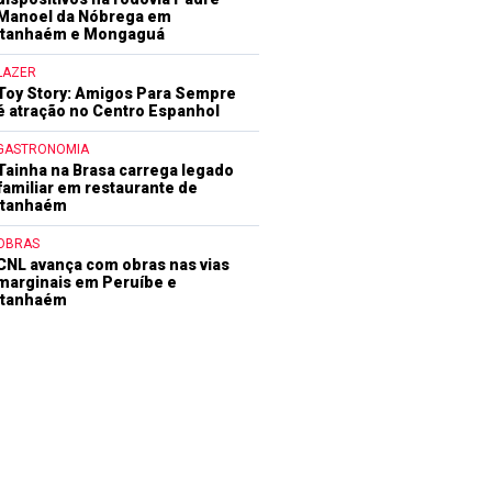
Manoel da Nóbrega em
Itanhaém e Mongaguá
LAZER
Toy Story: Amigos Para Sempre
é atração no Centro Espanhol
GASTRONOMIA
Tainha na Brasa carrega legado
familiar em restaurante de
Itanhaém
OBRAS
CNL avança com obras nas vias
marginais em Peruíbe e
Itanhaém