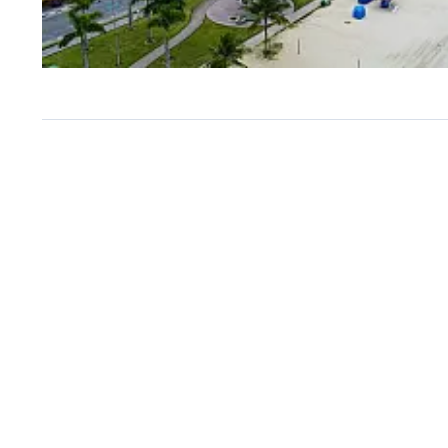
PLANO DE GESTÃO
Bertioga inicia nova etapa
Plano de Gestão da Orla c
oficinas abertas à populaç