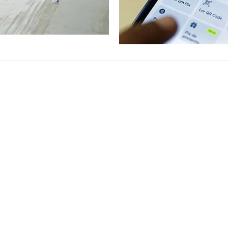
 do
om
ão