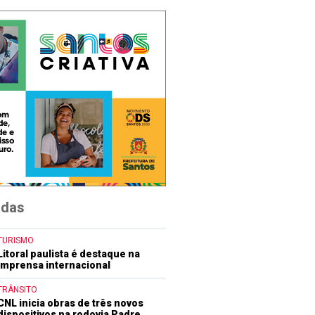
idas
TURISMO
Litoral paulista é destaque na
imprensa internacional
TRÂNSITO
CNL inicia obras de três novos
dispositivos na rodovia Padre