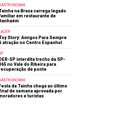
GASTRONOMIA
Tainha na Brasa carrega legado
familiar em restaurante de
Itanhaém
LAZER
Toy Story: Amigos Para Sempre
é atração no Centro Espanhol
SP
DER-SP interdita trecho da SP-
165 no Vale do Ribeira para
recuperação de ponte
GASTRONOMIA
Festa da Tainha chega ao último
final de semana aprovada por
moradores e turistas