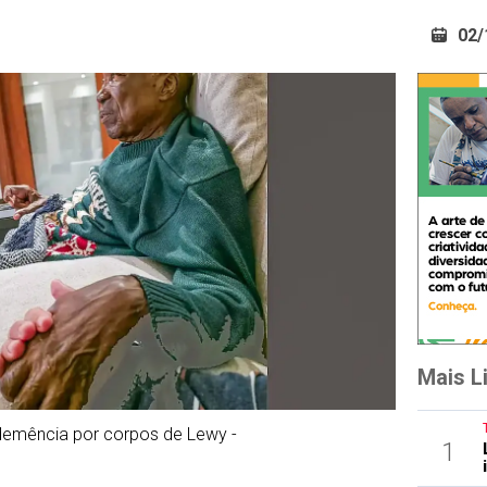
02/
Mais L
demência por corpos de Lewy -
1