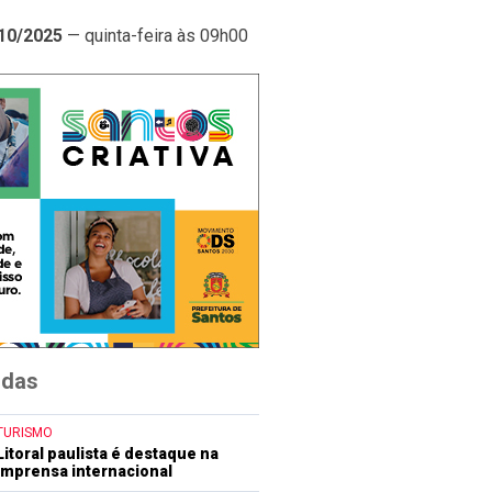
10/2025
— quinta-feira às 09h00
idas
TURISMO
Litoral paulista é destaque na
imprensa internacional