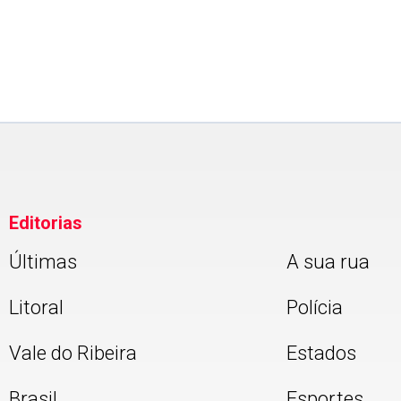
Remanufatura amplia a vida ú
das máquinas no campo
Editorias
Últimas
A sua rua
Litoral
Polícia
Vale do Ribeira
Estados
Brasil
Esportes