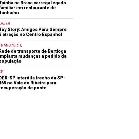
Tainha na Brasa carrega legado
familiar em restaurante de
Itanhaém
LAZER
Toy Story: Amigos Para Sempre
é atração no Centro Espanhol
TRANSPORTE
Rede de transporte de Bertioga
implanta mudanças a pedido da
população
SP
DER-SP interdita trecho da SP-
165 no Vale do Ribeira para
recuperação de ponte