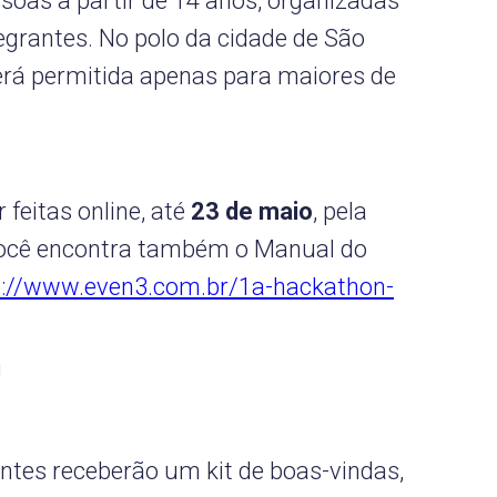
soas a partir de 14 anos, organizadas
egrantes. No polo da cidade de São
será permitida apenas para maiores de
 feitas online, até
23 de maio
, pela
você encontra também o Manual do
s://www.even3.com.br/1a-hackathon-
!
antes receberão um kit de boas-vindas,