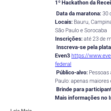
1º Hackathon da Recei
Data da maratona:
30 
Locais:
Bauru, Campina
São Paulo e Sorocaba
Inscrições:
até 23 de m
Inscreva-se pela plat
Even3
https://www.eve
federal
Público-alvo:
Pessoas a
Paulo: apenas maiores 
Brinde para participan
Mais informações no In
Leia Mais