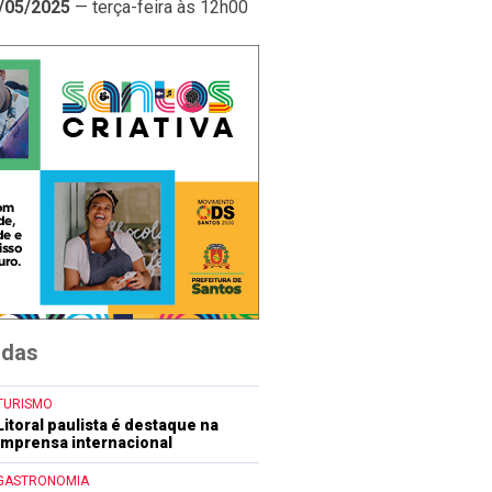
/05/2025
— terça-feira às 12h00
idas
TURISMO
Litoral paulista é destaque na
imprensa internacional
GASTRONOMIA