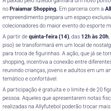
A paixão pelo futebol ganhará um novo ponto
no
Praiamar Shopping.
Em parceria com a
Al
empreendimento prepara um espaço exclusivo
colecionadores do maior evento do esporte m
A partir de
quinta-feira (14)
, das
12h
às 20h
,
piso) se transformará em um local de nostalg
para troca de figurinhas. A ação, que já se to
shopping, incentiva a conexão entre diferente
reunindo crianças, jovens e adultos em um a
temático e confortável.
A participação é gratuita e o limite é de 20 fi
pessoa. Aqueles que apresentarem notas fis
realizadas na Allyfutebol poderão trocar mais