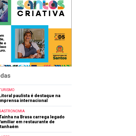
idas
TURISMO
Litoral paulista é destaque na
imprensa internacional
GASTRONOMIA
Tainha na Brasa carrega legado
familiar em restaurante de
Itanhaém