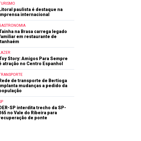
TURISMO
Litoral paulista é destaque na
imprensa internacional
GASTRONOMIA
Tainha na Brasa carrega legado
familiar em restaurante de
Itanhaém
LAZER
Toy Story: Amigos Para Sempre
é atração no Centro Espanhol
TRANSPORTE
Rede de transporte de Bertioga
implanta mudanças a pedido da
população
SP
DER-SP interdita trecho da SP-
165 no Vale do Ribeira para
recuperação de ponte