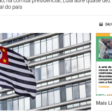
 na corrida presidencial, Lula abre quase de
al do país
04/
Mais L