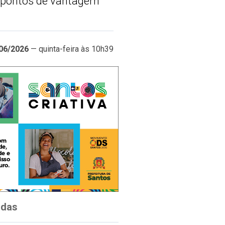
z pontos de vantagem
06/2026
— quinta-feira às 10h39
idas